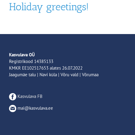
Holiday greetings!
Kasvulava OÜ
Registrikood 14385133
KMKR EE102517653 alates 26.07.2022
Jaagumäe talu | Navi küla | Võru vald | Võrumaa
Kasvulava FB
mai@kasvulava.ee