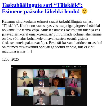
Taskuhäälingute sari “Täiskäik”:
Esimene pääsuke lähebki lendu!
Kutsume sind kuulama esimest saadet taskuhäälingute sarjast
"Täiskäik". Kokku on saatesarjas viis osa ja igal järgneval nädalal
hõikame uue teema välja. Millest esimeses saates juttu tuleb ja kes
jagavad sel korral oma kogemusi? Sihtrühmade põhine lähenemine
on üks võimalus kohalikele omavalitsustele eesmärgistada
täiskasvanutele pakutavat õpet. Eesti täiskasvanuhariduse maastikul
on mitmed täiskasvanud õppijatega seotud trendid, mis ei kipu
muutuma ja mis [...]
12
03, 2025