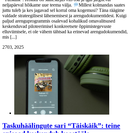
neljapäeval hõikame uue teema välja.
Millest kolmandas saates
juttu tuleb ja kes jagavad sel korral oma kogemusi? Täna räägime
valdade strateegilisest lähenemisest ja arengudokumentidest. Kuigi
paljud arenguprogrammis osalevad kohalikud omavalitsused
keskenduvad piloteerimisel konkreetsete õppimistegevuste
elluviimisele, ei ole vähem tähtsad ka erinevad arengudokumendid,
mis [...]
27
03, 2025
Taskuhäälingute sari “Täiskäik”: teine