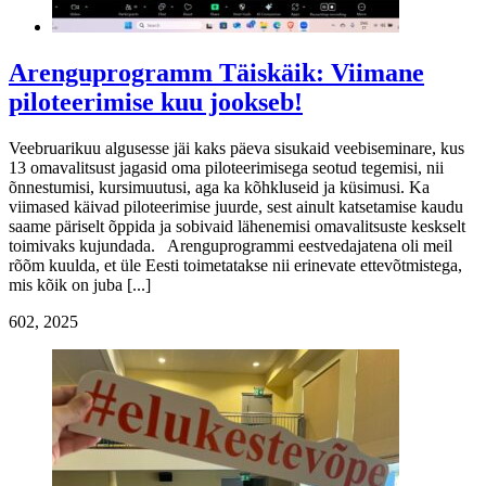
Arenguprogramm Täiskäik: Viimane
piloteerimise kuu jookseb!
Veebruarikuu algusesse jäi kaks päeva sisukaid veebiseminare, kus
13 omavalitsust jagasid oma piloteerimisega seotud tegemisi, nii
õnnestumisi, kursimuutusi, aga ka kõhkluseid ja küsimusi. Ka
viimased käivad piloteerimise juurde, sest ainult katsetamise kaudu
saame päriselt õppida ja sobivaid lähenemisi omavalitsuste keskselt
toimivaks kujundada. Arenguprogrammi eestvedajatena oli meil
rõõm kuulda, et üle Eesti toimetatakse nii erinevate ettevõtmistega,
mis kõik on juba [...]
6
02, 2025