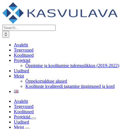
Skip
to
content
Search
for:
Avaleht
Tegevused
Koolitused
Projektid
Õppimise ja koolitamise tulemuslikkus (2019-2022)
Uudised
Meist
Õppekorralduse alused
Koolituste kvaliteedi tagamise tingimused ja kord
Avaleht
Tegevused
Koolitused
Projektid
Uudised
Meist