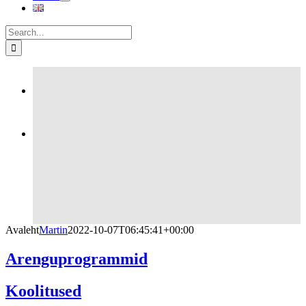
Search
for:


Avaleht
Martin
2022-10-07T06:45:41+00:00
Arenguprogrammid
Koolitused