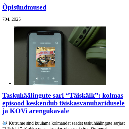
Õpisündmused
7
04, 2025
Taskuhäälingute sari “Täiskäik”: kolmas
episood keskendub täiskasvanuharidusele
ja KOVi arengukavale
Kutsume sind kuulama kolmandat saadet taskuhäälingute sarjast
“Täiskäik”. Kokku on saatesarjas viis osa ja igal järgneval