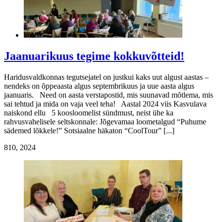
Jaanuarikuus tegime kokkuvõtteid!
Haridusvaldkonnas tegutsejatel on justkui kaks uut algust aastas –
nendeks on õppeaasta algus septembrikuus ja uue aasta algus
jaanuaris. Need on aasta verstapostid, mis suunavad mõtlema, mis
sai tehtud ja mida on vaja veel teha! Aastal 2024 viis Kasvulava
naiskond ellu 5 koosloomelist sündmust, neist ühe ka
rahvusvahelisele seltskonnale: Jõgevamaa loometalgud “Puhume
sädemed lõkkele!” Sotsiaalne häkaton “CoolTour” [...]
8
10, 2024