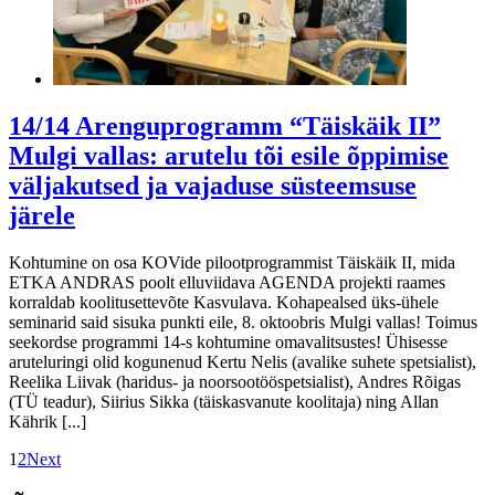
14/14 Arenguprogramm “Täiskäik II”
Mulgi vallas: arutelu tõi esile õppimise
väljakutsed ja vajaduse süsteemsuse
järele
Kohtumine on osa KOVide pilootprogrammist Täiskäik II, mida
ETKA ANDRAS poolt elluviidava AGENDA projekti raames
korraldab koolitusettevõte Kasvulava. Kohapealsed üks-ühele
seminarid said sisuka punkti eile, 8. oktoobris Mulgi vallas! Toimus
seekordse programmi 14-s kohtumine omavalitsustes! Ühisesse
aruteluringi olid kogunenud Kertu Nelis (avalike suhete spetsialist),
Reelika Liivak (haridus- ja noorsootööspetsialist), Andres Rõigas
(TÜ teadur), Siirius Sikka (täiskasvanute koolitaja) ning Allan
Kährik [...]
1
2
Next