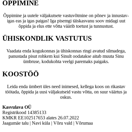
ÕPPIMINE
Õppimine ja uutele väljakutsete vastuvõtmine on põnev ja innustav-
igas eas ja igas paigas! Iga pisemgi täiskasvanu soov midagi uut
õppida ja elus ette võtta väärib toetust ja tunnustust.
ÜHISKONDLIK VASTUTUS
Vaadata enda kogukonnas ja ühiskonnas ringi avatud silmadega,
panustada pisut rohkem kui Sinult oodatakse aitab muuta Sinu
ümbruse, kodukohta veelgi paremaks paigaks.
KOOSTÖÖ
Leida enda ümbert üles need inimesed, kellega koos on rikastav
töötada, õppida ja uusi väljakutseid vastu võtta, on suur väärtus ja
oskus.
Kasvulava OÜ
Registrikood 14385133
KMKR EE102517653 alates 26.07.2022
Jaagumäe talu | Navi küla | Võru vald | Võrumaa