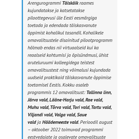
Arengurogrammi
Täiskäik
raames
kujundatakse ja katsetatakse
piloottegevusi üle Eesti eesmärgiga
toetada ja edendada täiskasvanute
õppimist kohalikul tasandil. Kohalikele
omavalitsustele disainitud pilootprogramm
hõlmab endas nii virtuaalseid kui ka
reaalseid kohtumisi ja õpisündmusi, ühist
aruteluruumi kolleegidega teistest
omavalitsustest ning võimalusi kujundada
uudseid praktikaid täiskasvanute õppimise
toetamisel Eestis. Kokku osaleb
programmis 12 omavalitsust:
Tallinna linn,
Järva vald, Lääne-Harju vald, Rae vald,
Muhu vald, Tõrva vald, Tori vald, Tartu vald,
Viljandi vald, Valga vald, Saue
vald
ja
Häädemeeste vald
. Perioodil august
– oktoober 2022 toimuvad programmi
eestvedajate ja osalevate omavalitsuste