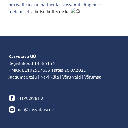
omavalitsus kui partner täiskasvanute õppimise
toetamisel
ja kutsu kolleege ka
.
Kasvulava OÜ
Registrikood 14385133
KMKR EE102517653 alates 26.07.2022
Jaagumäe talu | Navi küla | Võru vald | Võrumaa
Kasvulava FB
mai@kasvulava.ee