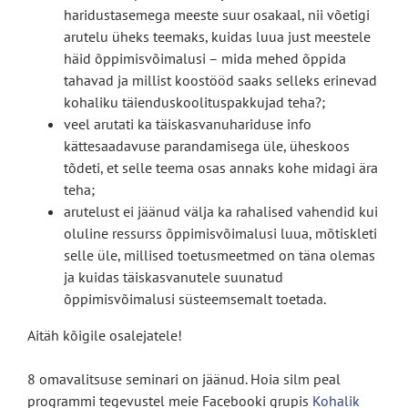
haridustasemega meeste suur osakaal, nii võetigi
arutelu üheks teemaks, kuidas luua just meestele
häid õppimisvõimalusi – mida mehed õppida
tahavad ja millist koostööd saaks selleks erinevad
kohaliku täienduskoolituspakkujad teha?;
veel arutati ka täiskasvanuhariduse info
kättesaadavuse parandamisega üle, üheskoos
tõdeti, et selle teema osas annaks kohe midagi ära
teha;
arutelust ei jäänud välja ka rahalised vahendid kui
oluline ressurss õppimisvõimalusi luua, mõtiskleti
selle üle, millised toetusmeetmed on täna olemas
ja kuidas täiskasvanutele suunatud
õppimisvõimalusi süsteemsemalt toetada.
Aitäh kõigile osalejatele!
8 omavalitsuse seminari on jäänud. Hoia silm peal
programmi tegevustel meie Facebooki grupis
Kohalik