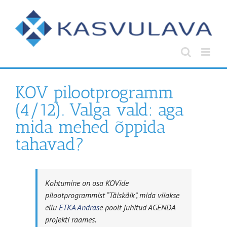
Skip
to
content
KOV pilootprogramm
(4/12). Valga vald: aga
mida mehed õppida
tahavad?
Kohtumine on osa KOVide
pilootprogrammist “Täiskäik”, mida viiakse
ellu
ETKA Andras
e poolt juhitud AGENDA
projekti raames.