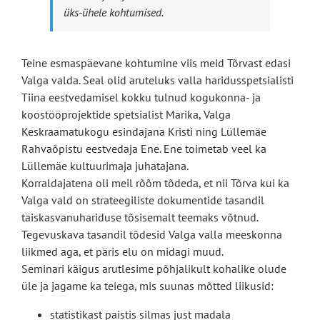
üks-ühele kohtumised.
Teine esmaspäevane kohtumine viis meid Tõrvast edasi
Valga valda. Seal olid aruteluks valla haridusspetsialisti
Tiina eestvedamisel kokku tulnud kogukonna- ja
koostööprojektide spetsialist Marika, Valga
Keskraamatukogu esindajana Kristi ning Lüllemäe
Rahvaõpistu eestvedaja Ene. Ene toimetab veel ka
Lüllemäe kultuurimaja juhatajana.
Korraldajatena oli meil rõõm tõdeda, et nii Tõrva kui ka
Valga vald on strateegiliste dokumentide tasandil
täiskasvanuhariduse tõsisemalt teemaks võtnud.
Tegevuskava tasandil tõdesid Valga valla meeskonna
liikmed aga, et päris elu on midagi muud.
Seminari käigus arutlesime põhjalikult kohalike olude
üle ja jagame ka teiega, mis suunas mõtted liikusid:
statistikast paistis silmas just madala