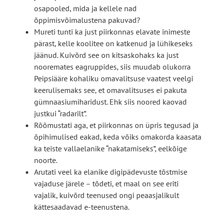
osapooled, mida ja kellele nad
õppimisvõimalustena pakuvad?
Mureti tunti ka just piirkonnas elavate inimeste
pärast, kelle koolitee on katkenud ja lühikeseks
jäänud. Kuivõrd see on kitsaskohaks ka just
nooremates eagruppides, siis muudab olukorra
Peipsiääre kohaliku omavalitsuse vaatest veelgi
keerulisemaks see, et omavalitsuses ei pakuta
gümnaasiumiharidust. Ehk siis noored kaovad
justkui “radarilt”.
Rõõmustati aga, et piirkonnas on üpris tegusad ja
õpihimulised eakad, keda võiks omakorda kaasata
ka teiste vallaelanike “nakatamiseks”, eelkõige
noorte.
Arutati veel ka elanike digipädevuste tõstmise
vajaduse järele – tõdeti, et maal on see eriti
vajalik, kuivõrd teenused ongi peaasjalikult
kättesaadavad e-teenustena.