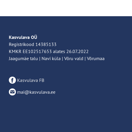
Kasvulava OÜ
Registrikood 14385133
KMKR EE102517653 alates 26.07.2022
Jaagumäe talu | Navi küla | Võru vald | Võrumaa
Kasvulava FB
mai@kasvulava.ee