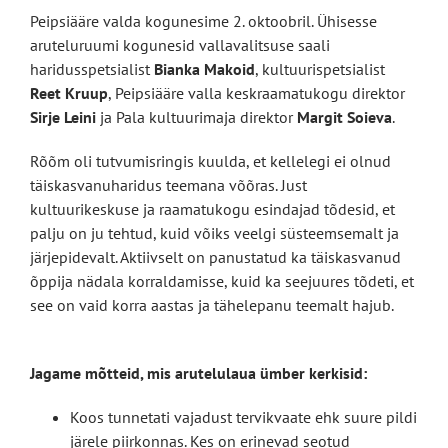
Peipsiääre valda kogunesime 2. oktoobril. Ühisesse
aruteluruumi kogunesid vallavalitsuse saali
haridusspetsialist
Bianka Makoid
, kultuurispetsialist
Reet Kruup
, Peipsiääre valla keskraamatukogu direktor
Sirje Leini
ja Pala kultuurimaja direktor
Margit Soieva
.
Rõõm oli tutvumisringis kuulda, et kellelegi ei olnud
täiskasvanuharidus teemana võõras. Just
kultuurikeskuse ja raamatukogu esindajad tõdesid, et
palju on ju tehtud, kuid võiks veelgi süsteemsemalt ja
järjepidevalt. Aktiivselt on panustatud ka täiskasvanud
õppija nädala korraldamisse, kuid ka seejuures tõdeti, et
see on vaid korra aastas ja tähelepanu teemalt hajub.
Jagame mõtteid, mis arutelulaua ümber kerkisid:
Koos tunnetati vajadust tervikvaate ehk suure pildi
järele piirkonnas. Kes on erinevad seotud