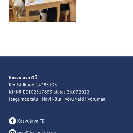
Kasvulava OÜ
Registrikood 14385133
KMKR EE102517653 alates 26.07.2022
Jaagumäe talu | Navi küla | Võru vald | Võrumaa
Kasvulava FB
mai@kasvulava.ee