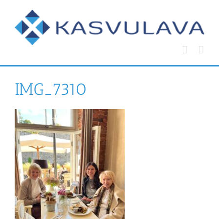
Skip
to
content
IMG_7310