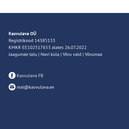
Kasvulava OÜ
Registrikood 14385133
KMKR EE102517653 alates 26.07.2022
Jaagumäe talu | Navi küla | Võru vald | Võrumaa
Kasvulava FB
mai@kasvulava.ee