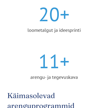
20
+
loometalgut ja ideesprinti
11
+
arengu- ja tegevuskava
Käimasolevad
arenguprogrammid