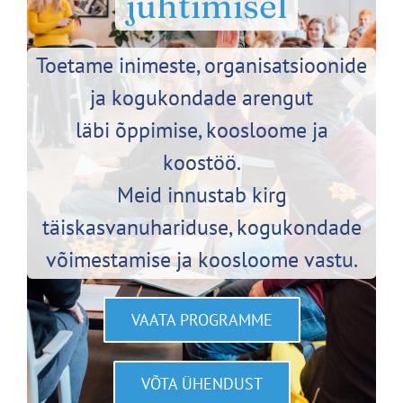
juhtimisel
Toetame inimeste, organisatsioonide
ja kogukondade arengut
läbi õppimise, koosloome ja
koostöö.
Meid innustab kirg
täiskasvanuhariduse, kogukondade
võimestamise ja koosloome vastu.
VAATA PROGRAMME
VÕTA ÜHENDUST