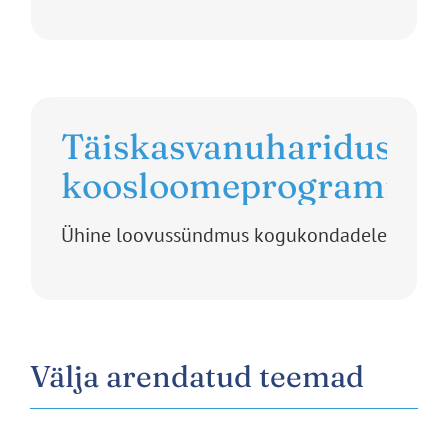
Täiskasvanuhariduse
koosloomeprogramm
Ühine loovussündmus kogukondadele
Välja arendatud teemad