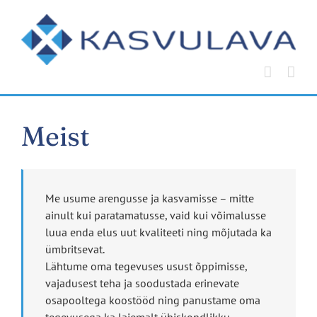
Skip
to
content
Meist
Me usume arengusse ja kasvamisse – mitte
ainult kui paratamatusse, vaid kui võimalusse
luua enda elus uut kvaliteeti ning mõjutada ka
ümbritsevat.
Lähtume oma tegevuses usust õppimisse,
vajadusest teha ja soodustada erinevate
osapooltega koostööd ning panustame oma
tegevusega ka laiemalt ühiskondlikku