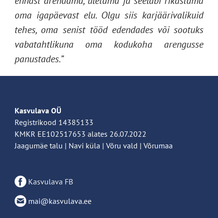
ennast arendama, ületama ja seeläbi rikastama
oma igapäevast elu. Olgu siis karjäärivalikuid
tehes, oma senist tööd edendades või sootuks
vabatahtlikuna oma kodukoha arengusse
panustades.”
Kasvulava OÜ
Registrikood 14385133
KMKR EE102517653 alates 26.07.2022
Jaagumäe talu | Navi küla | Võru vald | Võrumaa
Kasvulava FB
mai@kasvulava.ee